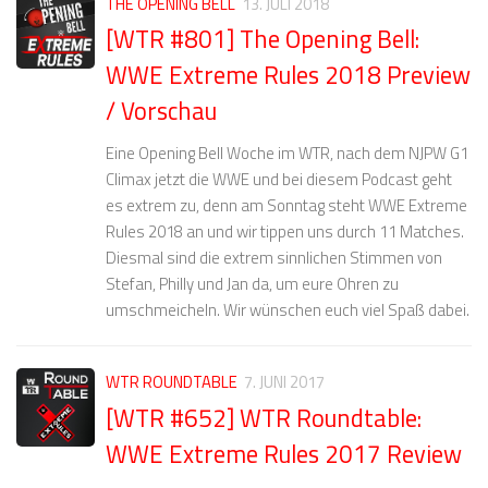
THE OPENING BELL
13. JULI 2018
[WTR #801] The Opening Bell:
WWE Extreme Rules 2018 Preview
/ Vorschau
Eine Opening Bell Woche im WTR, nach dem NJPW G1
Climax jetzt die WWE und bei diesem Podcast geht
es extrem zu, denn am Sonntag steht WWE Extreme
Rules 2018 an und wir tippen uns durch 11 Matches.
Diesmal sind die extrem sinnlichen Stimmen von
Stefan, Philly und Jan da, um eure Ohren zu
umschmeicheln. Wir wünschen euch viel Spaß dabei.
WTR ROUNDTABLE
7. JUNI 2017
[WTR #652] WTR Roundtable:
WWE Extreme Rules 2017 Review