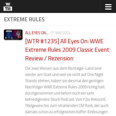
Zum Inhalt springen
EXTREME RULES
ALL EYES ON...
17. MAI 2024
[WTR #1235] All Eyes On: WWE
Extreme Rules 2009 Classic Event
Review / Rezension
Die zwei Weisen aus dem Nostalgie-Land sind
wieder am Start und weil sie nicht auf One Night
Stands stehen, haben sie diesmal den geistigen
Nachfolger WWE Extreme Rules 2009 richtig hart
durchgenommen und liefern euch ein sehr
befriedigendes Stück Podcast. Von Y2Js Rekord IC
Titelgewinn bis zum strahlenden CM Punk, der auch
damals schon zu erfolgreichen Koffer-Einlösungen