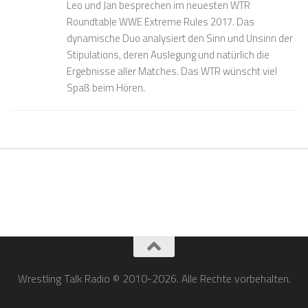
Leo und Jan besprechen im neuesten WTR
Roundtable WWE Extreme Rules 2017. Das
dynamische Duo analysiert den Sinn und Unsinn der
Stipulations, deren Auslegung und natürlich die
Ergebnisse aller Matches. Das WTR wünscht viel
Spaß beim Hören.
Wrestling Talk Radio © 2010-2026. Alle Rechte vorbehalten.