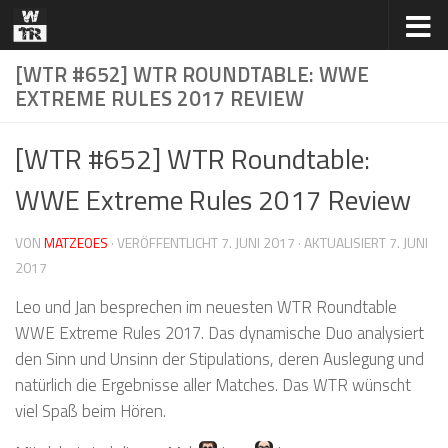
Zum Inhalt springen
[WTR #652] WTR ROUNDTABLE: WWE
EXTREME RULES 2017 REVIEW
[WTR #652] WTR Roundtable:
WWE Extreme Rules 2017 Review
VON
MATZEOES
· VERÖFFENTLICHT
7. JUNI 2017
· AKTUALISIERT
7. JUNI
2017
Leo und Jan besprechen im neuesten WTR Roundtable
WWE Extreme Rules 2017. Das dynamische Duo analysiert
den Sinn und Unsinn der Stipulations, deren Auslegung und
natürlich die Ergebnisse aller Matches. Das WTR wünscht
viel Spaß beim Hören.