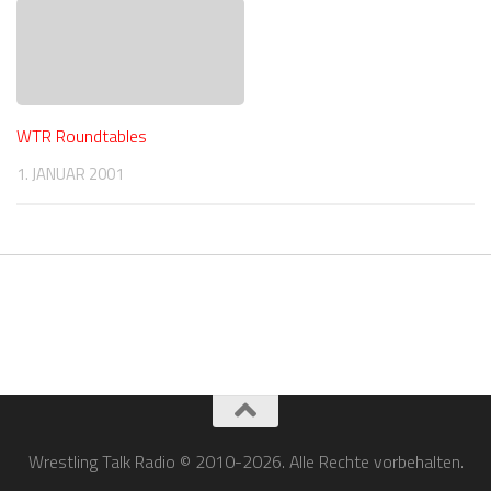
WTR Roundtables
1. JANUAR 2001
Wrestling Talk Radio © 2010-2026. Alle Rechte vorbehalten.