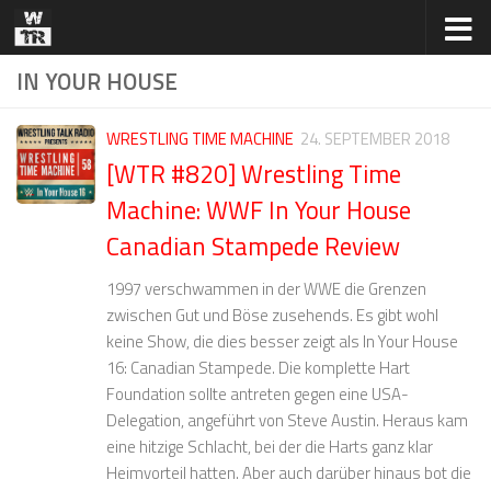
Zum Inhalt springen
IN YOUR HOUSE
WRESTLING TIME MACHINE
24. SEPTEMBER 2018
[WTR #820] Wrestling Time
Machine: WWF In Your House
Canadian Stampede Review
1997 verschwammen in der WWE die Grenzen
zwischen Gut und Böse zusehends. Es gibt wohl
keine Show, die dies besser zeigt als In Your House
16: Canadian Stampede. Die komplette Hart
Foundation sollte antreten gegen eine USA-
Delegation, angeführt von Steve Austin. Heraus kam
eine hitzige Schlacht, bei der die Harts ganz klar
Heimvorteil hatten. Aber auch darüber hinaus bot die