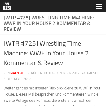
Zum Inhalt springen
[WTR #725] WRESTLING TIME MACHINE:
WWF IN YOUR HOUSE 2 KOMMENTAR &
REVIEW
[WTR #725] Wrestling Time
Machine: WWF In Your House 2
Kommentar & Review
VON
MATZEOES
· VERÖFFENTLICHT
6. DEZEMBER 2017
· AKTUALISIERT
6. DEZEMBER 2017
Weiter geht es mit unserer Rückblick-Serie zu WWF In Your
House. Dieses Mal besprechen und kommentieren wir die
zweite Auflage des Formats, die erste Show nach dem