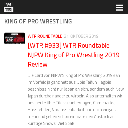
Zum Inhalt springen
KING OF PRO WRESTLING
WTR ROUNDTABLE
21. OKTOBER 2019
[WTR #933] WTR Roundtable:
NJPW King of Pro Wrestling 2019
Review
Die Card von NJPW’S King of Pro Wrestling 2019 sah
im Vorfeld ja ganz nett aus… bis Taifun Hagibis
beschloss nicht nur Japan an sich, sondern auch New
Japan durcheinander zu wirbeln. Also unterhalten wir
uns heute über Titelvakantierungen, Comebacks,
Hassfehden, Voraussehbarkeit und noch einiges
mehr und geben schon einmal einen Ausblick auf
künftige Shows. Viel Spaß!