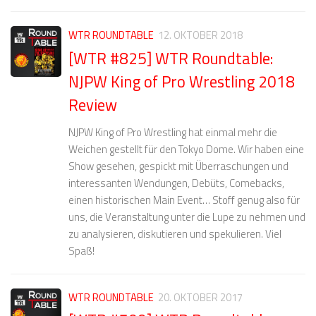
WTR ROUNDTABLE
12. OKTOBER 2018
[WTR #825] WTR Roundtable:
NJPW King of Pro Wrestling 2018
Review
NJPW King of Pro Wrestling hat einmal mehr die
Weichen gestellt für den Tokyo Dome. Wir haben eine
Show gesehen, gespickt mit Überraschungen und
interessanten Wendungen, Debüts, Comebacks,
einen historischen Main Event… Stoff genug also für
uns, die Veranstaltung unter die Lupe zu nehmen und
zu analysieren, diskutieren und spekulieren. Viel
Spaß!
WTR ROUNDTABLE
20. OKTOBER 2017