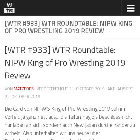
Zum Inhalt springen
[WTR #933] WTR ROUNDTABLE: NJPW KING
OF PRO WRESTLING 2019 REVIEW
[WTR #933] WTR Roundtable:
NJPW King of Pro Wrestling 2019
Review
VON
MATZEOES
· VERÖFFENTLICHT
21. OKTOBER 2019
· AKTUALISIERT
22. OKTOBER 2019
Die Card von NJPW’S King of Pro Wrestling 2019 sah im
Vorfeld ja ganz nett aus… bis Taifun Hagibis beschloss nicht
nur Japan an sich, sondern auch New Japan durcheinander zu
wirbeln. Also unterhalten wir uns heute über