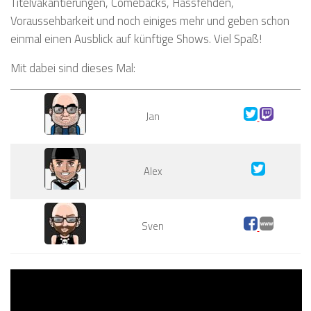
Titelvakantierungen, Comebacks, Hassfehden,
Voraussehbarkeit und noch einiges mehr und geben schon
einmal einen Ausblick auf künftige Shows. Viel Spaß!
Mit dabei sind dieses Mal:
Jan
Alex
Sven