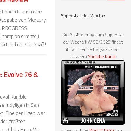
chenende auch eine
Superstar der Woche:
 Ausgabe von Mercury
s. PROGRESS.
Die Abstimmung zum Superstar
Champion ermittelt
der Woche KW 52/2025 findet
rt ihr hier. Viel Spaß!
ihr auf der Beitragsseite auf
unserem
YouTube Kanal
.
 Evolve 76 &
oyal Rumble
e Indyligen in San
n. Eine der Ligen war
 der größten
en… Chris Hero. Wir
Schaut auf die
Wall of Fame
um