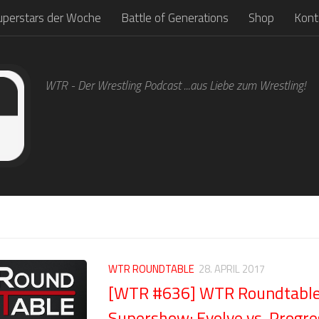
uperstars der Woche
Battle of Generations
Shop
Kont
WTR - Der Wrestling Podcast ...aus Liebe zum Wrestling!
WTR ROUNDTABLE
28. APRIL 2017
[WTR #636] WTR Roundtabl
Supershow: Evolve vs. Progr