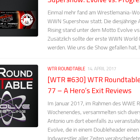
Einmal mehr fand am Wrestlemania-Wo
WWN Supershow statt. Die diesjährige
Rising stand unter dem Motto Evolve v
Zusätzlich sollte der erste WWN World 
werden. Wie uns die Show gefallen hat, hö
WTR ROUNDTABLE
14. APRIL 2017
[WTR #630] WTR Roundtable:
77 – A Hero’s Exit Reviews
Im Januar 2017, im Rahmen des WWE R
Wochenendes, versammelten sich divers
Antonio um dort ebenfalls zu veranstalte
Evolve, die in einem Doubleheader einen
Indywrestler aller Zeiten verabschiedet