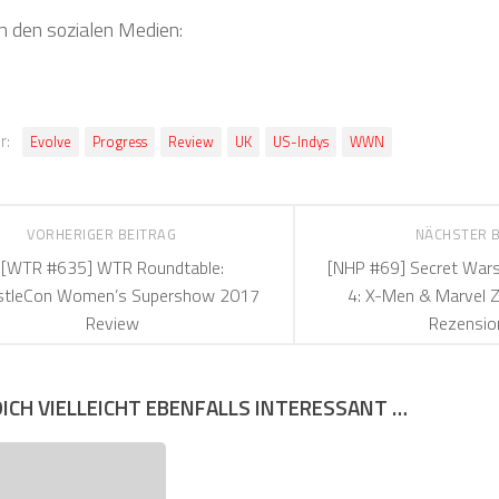
in den sozialen Medien:
r:
Evolve
Progress
Review
UK
US-Indys
WWN
VORHERIGER BEITRAG
NÄCHSTER 
[WTR #635] WTR Roundtable:
[NHP #69] Secret War
stleCon Women’s Supershow 2017
4: X-Men & Marvel 
Review
Rezensio
DICH VIELLEICHT EBENFALLS INTERESSANT …