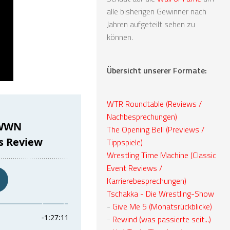
alle bisherigen Gewinner nach
Jahren aufgeteilt sehen zu
können.
Übersicht unserer Formate:
WTR Roundtable (Reviews /
Nachbesprechungen)
The Opening Bell (Previews /
Tippspiele)
Wrestling Time Machine (Classic
Event Reviews /
Karrierebesprechungen)
Tschakka - Die Wrestling-Show
-
Give Me 5 (Monatsrückblicke)
-
Rewind (was passierte seit...)