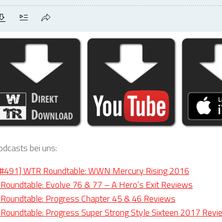
odcasts bei uns:
#491] WTR Roundtable: WWN Mercury Rising 2016
Roundtable: Evolve 76 & 77 – A Hero’s Exit Reviews
 Roundtable: Progress Chapter 45 & 46 Reviews
Roundtable: Progress Super Strong Style Sixteen 2017 Revi