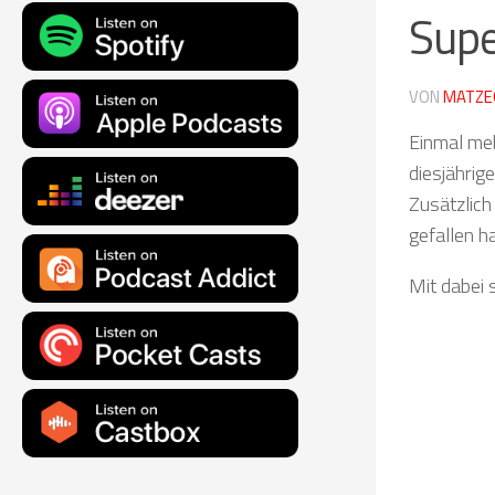
Supe
VON
MATZE
Einmal me
diesjähri
Zusätzlich
gefallen ha
Mit dabei 