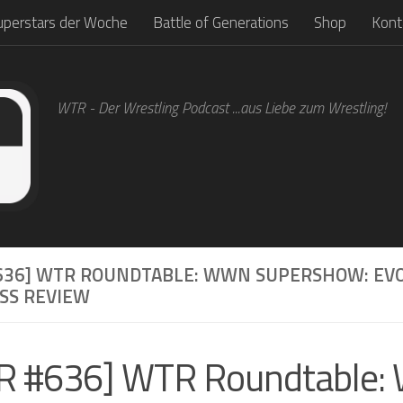
uperstars der Woche
Battle of Generations
Shop
Kont
WTR - Der Wrestling Podcast ...aus Liebe zum Wrestling!
636] WTR ROUNDTABLE: WWN SUPERSHOW: EVO
SS REVIEW
R #636] WTR Roundtable