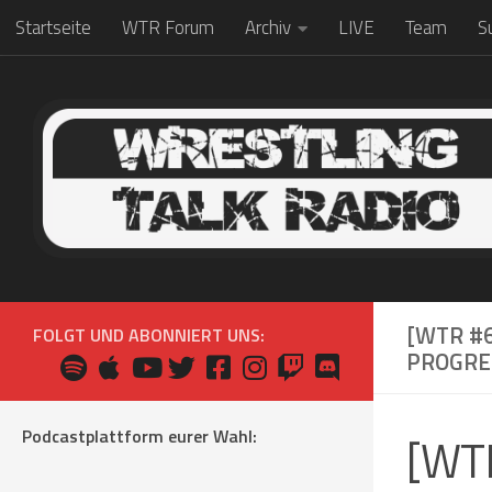
Startseite
WTR Forum
Archiv
LIVE
Team
S
Zum Inhalt springen
[WTR #
FOLGT UND ABONNIERT UNS:
PROGRE
Podcastplattform eurer Wahl:
[WT