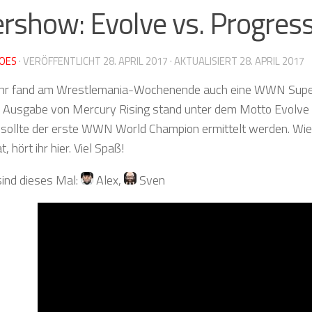
rshow: Evolve vs. Progres
OES
· VERÖFFENTLICHT
28. APRIL 2017
· AKTUALISIERT
28. APRIL 2017
hr fand am Wrestlemania-Wochenende auch eine WWN Super
ge Ausgabe von Mercury Rising stand unter dem Motto Evolv
 sollte der erste WWN World Champion ermittelt werden. Wi
t, hört ihr hier. Viel Spaß!
sind dieses Mal:
Alex
,
Sven