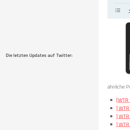
Die letzten Updates auf Twitter:
ähnliche P
[WTR 
] WTR 
] WTR
] WTR 