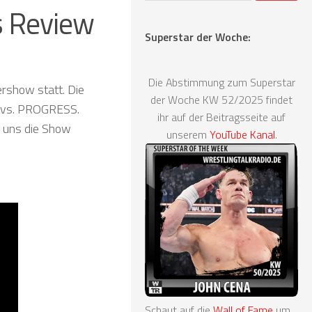
s Review
Superstar der Woche:
Die Abstimmung zum Superstar
show statt. Die
der Woche KW 52/2025 findet
e vs. PROGRESS.
ihr auf der Beitragsseite auf
e uns die Show
unserem
YouTube Kanal
.
Schaut auf die
Wall of Fame
um