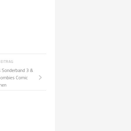
BEITRAG
s Sonderband 3 &
Zombies Comic
nen