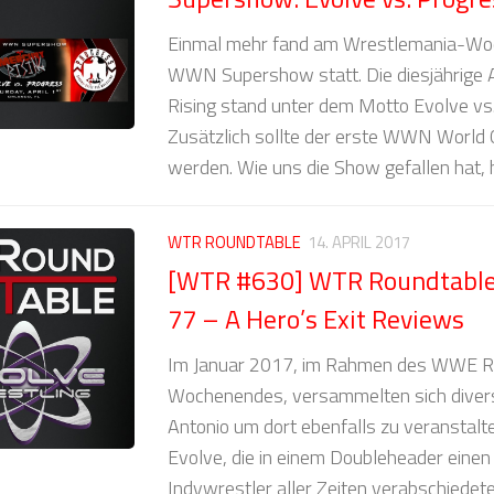
Einmal mehr fand am Wrestlemania-Wo
WWN Supershow statt. Die diesjährige
Rising stand unter dem Motto Evolve v
Zusätzlich sollte der erste WWN World 
werden. Wie uns die Show gefallen hat, hö
WTR ROUNDTABLE
14. APRIL 2017
[WTR #630] WTR Roundtable:
77 – A Hero’s Exit Reviews
Im Januar 2017, im Rahmen des WWE R
Wochenendes, versammelten sich divers
Antonio um dort ebenfalls zu veranstalte
Evolve, die in einem Doubleheader einen
Indywrestler aller Zeiten verabschiedet