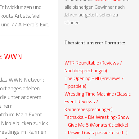
 Entwicklungen und
alle bisherigen Gewinner nach
Jahren aufgeteilt sehen zu
kouts Artists. Viel
können.
und 77 A Hero’s Exit.
Übersicht unserer Formate:
e: WWN
WTR Roundtable (Reviews /
Nachbesprechungen)
The Opening Bell (Previews /
hr das WWN Network
Tippspiele)
dort angesiedelten
Wrestling Time Machine (Classic
 die unter anderem
Event Reviews /
 einem
Karrierebesprechungen)
tch im Main Event
Tschakka - Die Wrestling-Show
 Nicole blicken zurück
-
Give Me 5 (Monatsrückblicke)
Wrestlings im Rahmen
-
Rewind (was passierte seit...)