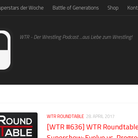
uperstars der Woche
Battle of Generations
Shop
Kont
WTR - Der Wrestling Podcast ...aus Liebe zum Wrestling!
WTR ROUNDTABLE
28. APRIL 2017
[WTR #636] WTR Roundtabl
Supershow: Evolve vs. Progr