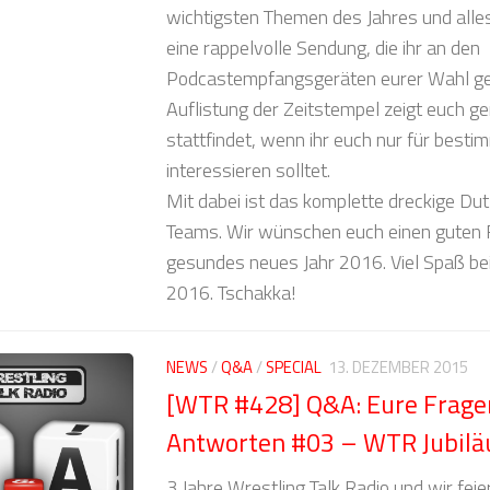
wichtigsten Themen des Jahres und all
eine rappelvolle Sendung, die ihr an den
Podcastempfangsgeräten eurer Wahl gen
Auflistung der Zeitstempel zeigt euch
stattfindet, wenn ihr euch nur für besti
interessieren solltet.
Mit dabei ist das komplette dreckige D
Teams. Wir wünschen euch einen guten 
gesundes neues Jahr 2016. Viel Spaß be
2016. Tschakka!
NEWS
/
Q&A
/
SPECIAL
13. DEZEMBER 2015
[WTR #428] Q&A: Eure Frage
Antworten #03 – WTR Jubil
3 Jahre Wrestling Talk Radio und wir feie