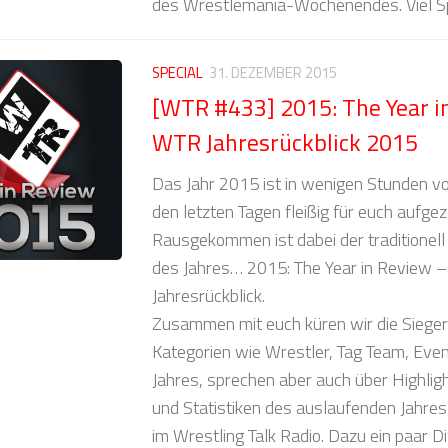
des Wrestlemania-Wochenendes. Viel S
SPECIAL
31. DEZEMBER 2015
[WTR #433] 2015: The Year i
WTR Jahresrückblick 2015
Das Jahr 2015 ist in wenigen Stunden vo
den letzten Tagen fleißig für euch aufgez
Rausgekommen ist dabei der traditionel
des Jahres… 2015: The Year in Review 
Jahresrückblick.
Zusammen mit euch küren wir die Sieger
Kategorien wie Wrestler, Tag Team, Eve
Jahres, sprechen aber auch über Highli
und Statistiken des auslaufenden Jahre
im Wrestling Talk Radio. Dazu ein paar 