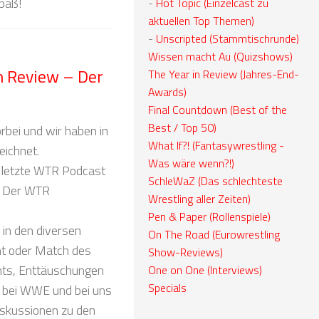
paß!
-
Hot Topic (Einzelcast zu
aktuellen Top Themen)
-
Unscripted (Stammtischrunde)
Wissen macht Au (Quizshows)
n Review – Der
The Year in Review (Jahres-End-
Awards)
Final Countdown (Best of the
Best / Top 50)
rbei und wir haben in
What If?! (Fantasywrestling -
eichnet.
Was wäre wenn?!)
l letzte WTR Podcast
SchleWaZ (Das schlechteste
– Der WTR
Wrestling aller Zeiten)
Pen & Paper (Rollenspiele)
 in den diversen
On The Road (Eurowrestling
nt oder Match des
Show-Reviews)
ghts, Enttäuschungen
One on One (Interviews)
Specials
s bei WWE und bei uns
Diskussionen zu den