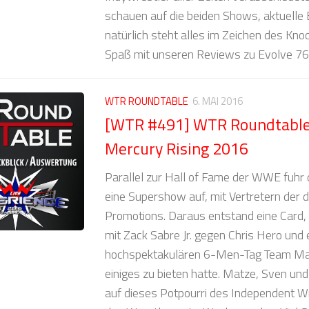
schauen auf die beiden Shows, aktuelle
natürlich steht alles im Zeichen des Knoc
Spaß mit unseren Reviews zu Evolve 76 
WTR ROUNDTABLE
6. MAI 2016
[WTR #491] WTR Roundtabl
Mercury Rising 2016
Parallel zur Hall of Fame der WWE fu
eine Supershow auf, mit Vertretern der 
Promotions. Daraus entstand eine Card,
mit Zack Sabre Jr. gegen Chris Hero und
hochspektakulären 6-Men-Tag Team Ma
einiges zu bieten hatte. Matze, Sven und
auf dieses Potpourri des Independent 