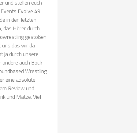
r und stellen euch
e Events Evolve 49
de in den letzten
n, das Hörer durch
rowrestling gestoßen
t uns das wir da
mt ja durch unsere
r andere auch Bock
groundbased Wrestling
her eine absolute
 dem Review und
ank und Matze. Viel