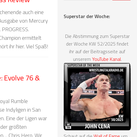
chenende auch eine
Superstar der Woche:
 Ausgabe von Mercury
s. PROGRESS.
Die Abstimmung zum Superstar
Champion ermittelt
der Woche KW 52/2025 findet
rt ihr hier. Viel Spaß!
ihr auf der Beitragsseite auf
unserem
YouTube Kanal
.
 Evolve 76 &
oyal Rumble
e Indyligen in San
n. Eine der Ligen war
 der größten
en… Chris Hero. Wir
Schaut auf die
Wall of Fame
um