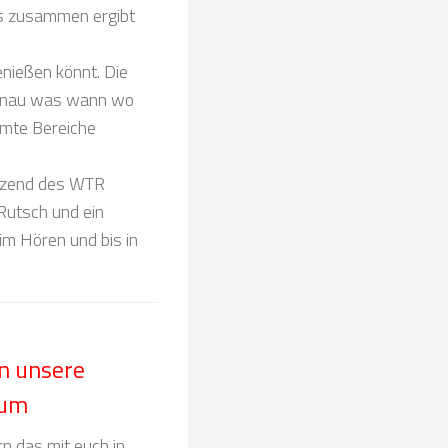
es zusammen ergibt
ießen könnt. Die
 genau was wann wo
mmte Bereiche
utzend des WTR
Rutsch und ein
im Hören und bis in
n unsere
äum
rn das mit euch in