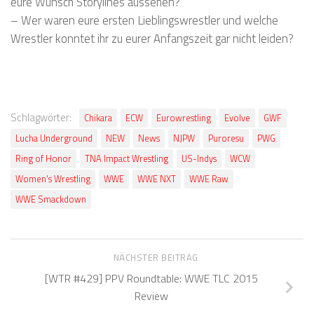
eure Wunsch Storylines aussehen?
– Wer waren eure ersten Lieblingswrestler und welche
Wrestler konntet ihr zu eurer Anfangszeit gar nicht leiden?
Schlagwörter:
Chikara
ECW
Eurowrestling
Evolve
GWF
Lucha Underground
NEW
News
NJPW
Puroresu
PWG
Ring of Honor
TNA Impact Wrestling
US-Indys
WCW
Women's Wrestling
WWE
WWE NXT
WWE Raw
WWE Smackdown
NÄCHSTER BEITRAG
[WTR #429] PPV Roundtable: WWE TLC 2015
Review