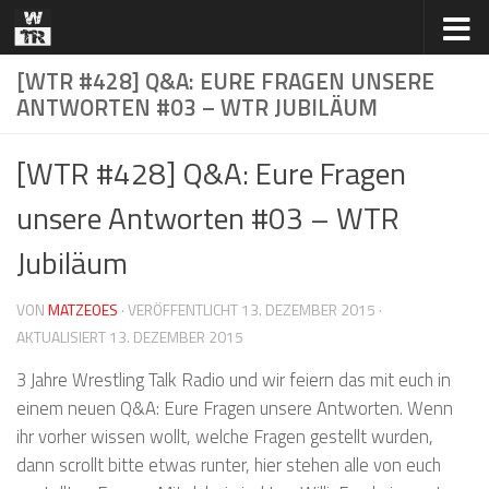
Zum Inhalt springen
[WTR #428] Q&A: EURE FRAGEN UNSERE
ANTWORTEN #03 – WTR JUBILÄUM
[WTR #428] Q&A: Eure Fragen
unsere Antworten #03 – WTR
Jubiläum
VON
MATZEOES
· VERÖFFENTLICHT
13. DEZEMBER 2015
·
AKTUALISIERT
13. DEZEMBER 2015
3 Jahre Wrestling Talk Radio und wir feiern das mit euch in
einem neuen Q&A: Eure Fragen unsere Antworten. Wenn
ihr vorher wissen wollt, welche Fragen gestellt wurden,
dann scrollt bitte etwas runter, hier stehen alle von euch