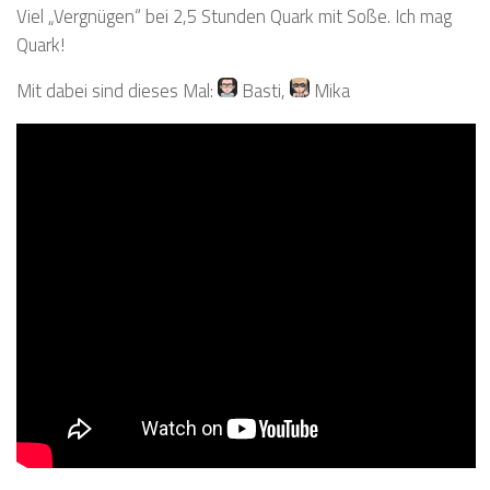
Viel „Vergnügen“ bei 2,5 Stunden Quark mit Soße. Ich mag
Quark!
Mit dabei sind dieses Mal:
Basti
,
Mika