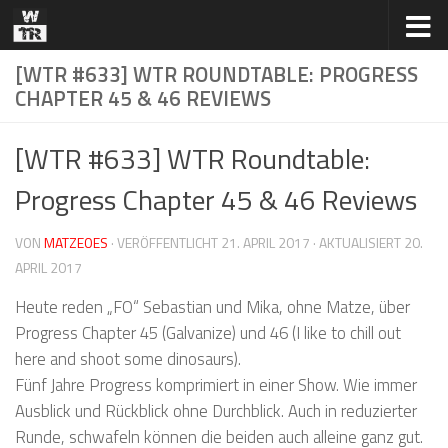
Zum Inhalt springen
[WTR #633] WTR ROUNDTABLE: PROGRESS
CHAPTER 45 & 46 REVIEWS
[WTR #633] WTR Roundtable:
Progress Chapter 45 & 46 Reviews
VON
MATZEOES
· VERÖFFENTLICHT
21. APRIL 2017
· AKTUALISIERT
20.
APRIL 2017
Heute reden „FO“ Sebastian und Mika, ohne Matze, über
Progress Chapter 45 (Galvanize) und 46 (I like to chill out
here and shoot some dinosaurs).
Fünf Jahre Progress komprimiert in einer Show. Wie immer
Ausblick und Rückblick ohne Durchblick. Auch in reduzierter
Runde, schwafeln können die beiden auch alleine ganz gut.