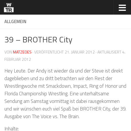
Zum Inhalt springen
ALLGEMEIN
39 – BROTHER City
VON
MATZEOES
· VERÖFFENTLICHT
21. JANUAR 2012
· AKTUALISIERT
4.
FEBRUAR 2012
Hey Leute. Der Andy ist wieder da und der Steve ist direkt
dageblieben und zu dritt betrachten wir den Rest der
Wrestlingwoche mit Smackdown, Impact, Ring of Honor und
Florida Championship Wrestling. Eine unterhaltsame
Sendung am Samstag vormittag ist dabei rausgekommen
und wir wünschen euch viel Spaß bei BROTHER City, der 39.
Ausgabe von The Voice vs. The Brain.
Inhalte: