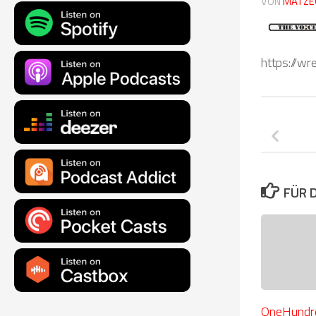
VON
MATZE
https://w
FÜR 
OneHundre