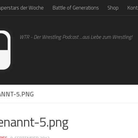
uperstars der Woche
Battle of Generations
Shop
Kont
WTR - Der Wrestling Podcast ...aus Liebe zum Wrestling!
NNT-5.PNG
enannt-5.png