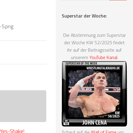
Superstar der Woche:
-5.png
Die Abstimmung zum Superstar
der Woche KW 52/2025 findet
ihr auf der Beitragsseite auf
unserem
YouTube Kanal
.
 Yes-Shake!
Schaut auf die
Wall of Fame
um