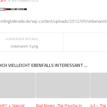
OES
·
9. SEPTEMBER 2012
restlingtalkradio.de/wp-content/uploads/2012/09/Unbenannt
VORHERIGER BEITRAG
Unbenannt-5.png
DICH VIELLEICHT EBENFALLS INTERESSANT …
d!!! + Special
Bad Bones „The Psycho In
43 – The