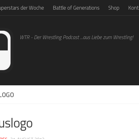
uperstars der Woche
Battle of Generations
Shop
Kont
WTR - Der Wrestling Podcast ...aus Liebe zum Wrestling!
LOGO
uslogo