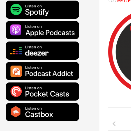
VON
MATZE