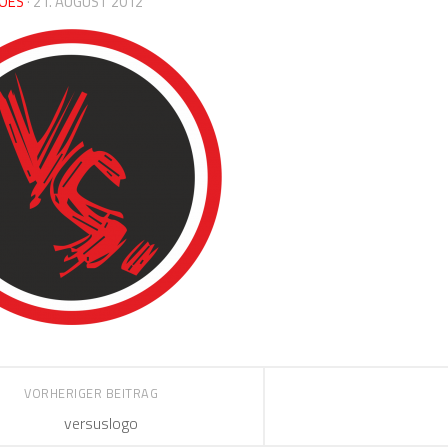
OES
·
21. AUGUST 2012
VORHERIGER BEITRAG
versuslogo