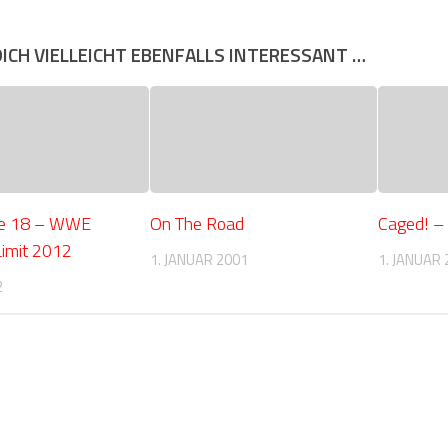
DICH VIELLEICHT EBENFALLS INTERESSANT …
le 18 – WWE
On The Road
Caged! –
Limit 2012
1. JANUAR 2001
1. JANUAR 
2