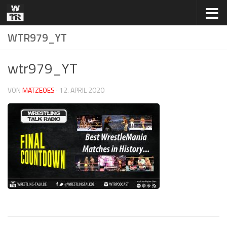
Zum Inhalt springen
WTR979_YT
wtr979_YT
VON
MATZEOES
·
12. APRIL 2020