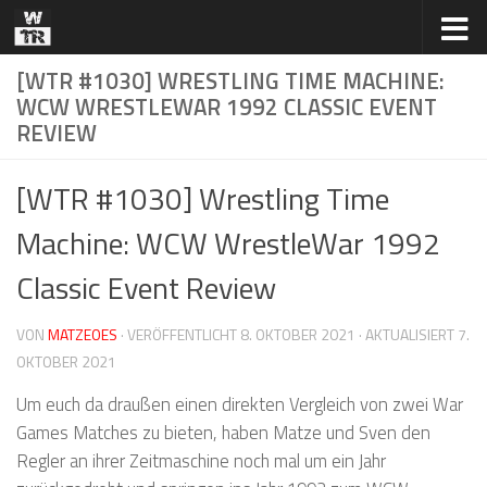
Zum Inhalt springen
[WTR #1030] WRESTLING TIME MACHINE:
WCW WRESTLEWAR 1992 CLASSIC EVENT
REVIEW
[WTR #1030] Wrestling Time
Machine: WCW WrestleWar 1992
Classic Event Review
VON
MATZEOES
· VERÖFFENTLICHT
8. OKTOBER 2021
· AKTUALISIERT
7.
OKTOBER 2021
Um euch da draußen einen direkten Vergleich von zwei War
Games Matches zu bieten, haben Matze und Sven den
Regler an ihrer Zeitmaschine noch mal um ein Jahr