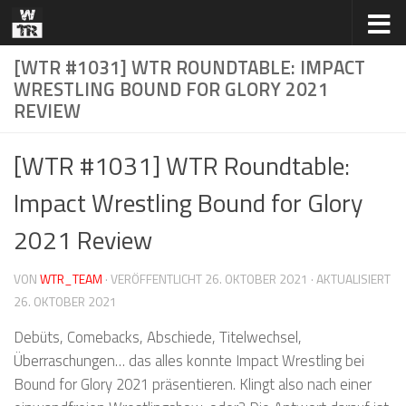
Zum Inhalt springen
[WTR #1031] WTR ROUNDTABLE: IMPACT
WRESTLING BOUND FOR GLORY 2021
REVIEW
[WTR #1031] WTR Roundtable:
Impact Wrestling Bound for Glory
2021 Review
VON
WTR_TEAM
· VERÖFFENTLICHT
26. OKTOBER 2021
· AKTUALISIERT
26. OKTOBER 2021
Debüts, Comebacks, Abschiede, Titelwechsel,
Überraschungen… das alles konnte Impact Wrestling bei
Bound for Glory 2021 präsentieren. Klingt also nach einer