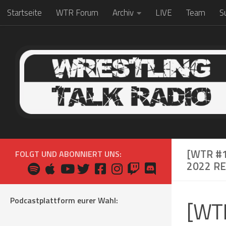
Startseite
WTR Forum
Archiv
LIVE
Team
S
Zum Inhalt springen
[WTR #
FOLGT UND ABONNIERT UNS:
2022 R
Podcastplattform eurer Wahl:
[WTR