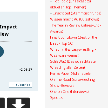
-
Hot Topic (Einzelcast zu
aktuellen Top Themen)
-
Unscripted (Stammtischrunde)
Wissen macht Au (Quizshows)
The Year in Review (Jahres-End-
Awards)
Final Countdown (Best of the
Best / Top 50)
What If?! (Fantasywrestling -
Was wäre wenn?!)
SchleWaZ (Das schlechteste
Wrestling aller Zeiten)
Pen & Paper (Rollenspiele)
On The Road (Eurowrestling
Show-Reviews)
One on One (Interviews)
Specials