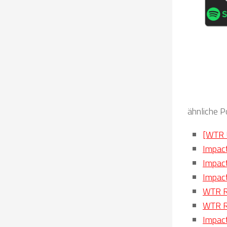
ähnliche P
[WTR U
Impact
Impact
Impac
WTR Ro
WTR R
Impact