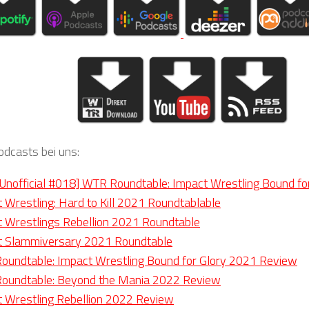
odcasts bei uns:
nofficial #018] WTR Roundtable: Impact Wrestling Bound fo
 Wrestling: Hard to Kill 2021 Roundtablable
 Wrestlings Rebellion 2021 Roundtable
t Slammiversary 2021 Roundtable
undtable: Impact Wrestling Bound for Glory 2021 Review
oundtable: Beyond the Mania 2022 Review
 Wrestling Rebellion 2022 Review