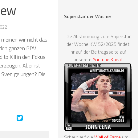
view
Superstar der Woche:
2022
Die Abstimmung zum Superstar
t meinen wir nicht das
der Woche KW 52/2025 findet
 den ganzen PPV
ihr auf der Beitragsseite auf
to Kill in den Fokus
unserem
YouTube Kanal
.
erzeugen. Aber ist
t Sven gelungen? Die
Schaut auf die
Wall of Fame
um