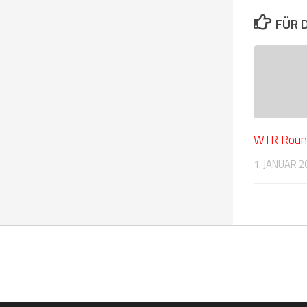
FÜR 
WTR Roun
1. JANUAR 2