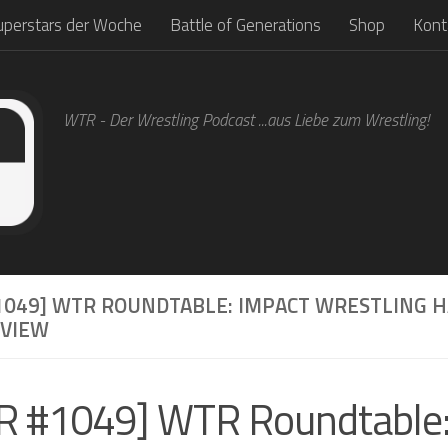
uperstars der Woche
Battle of Generations
Shop
Kont
WTR - Der Wrestling Podcast ...aus Liebe zum Wrestling!
1049] WTR ROUNDTABLE: IMPACT WRESTLING H
EVIEW
 #1049] WTR Roundtable: