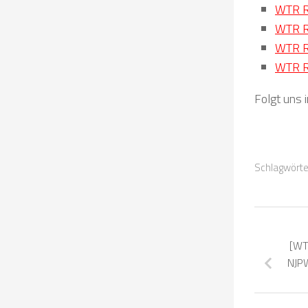
WTR R
WTR Ro
WTR Ro
WTR Ro
Folgt uns 
Schlagwörte
[WT
NJPW