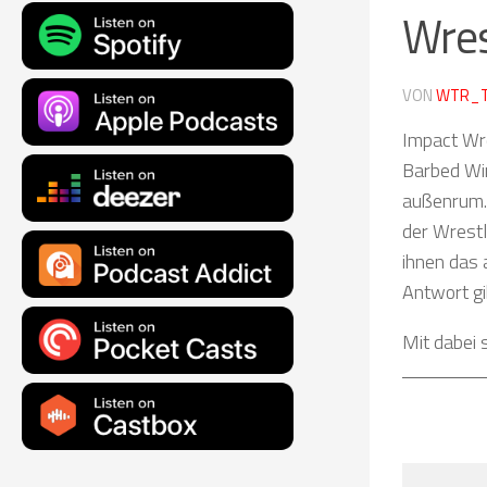
Wres
VON
WTR_
Impact Wre
Barbed Wi
außenrum. 
der Wrestl
ihnen das 
Antwort gi
Mit dabei 