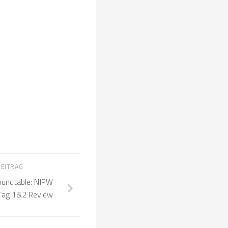
BEITRAG
undtable: NJPW
Tag 1&2 Review