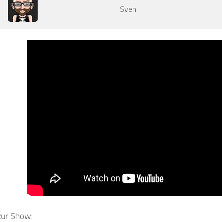
Sven
 zur Show: