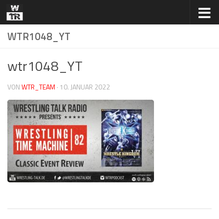
Zum Inhalt springen
WTR1048_YT
wtr1048_YT
VON
WTR_TEAM
·
10. JANUAR 2022