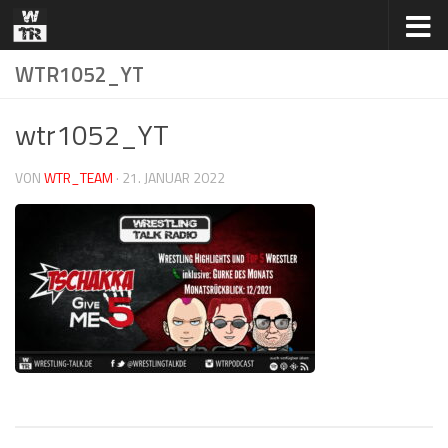
Zum Inhalt springen
WTR1052_YT
wtr1052_YT
VON
WTR_TEAM
·
21. JANUAR 2022