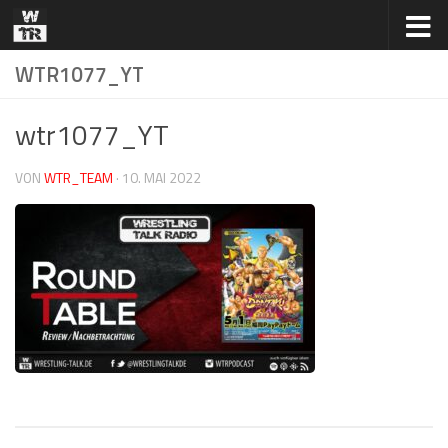
Zum Inhalt springen
WTR1077_YT
wtr1077_YT
VON
WTR_TEAM
·
10. MAI 2022