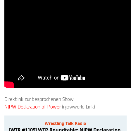
Direktlink zur besprochenen Show:
NJPW Declaration of Power
(njpwworld Link)