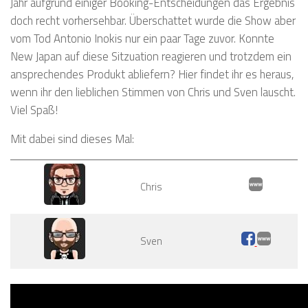
Jahr aufgrund einiger Booking-Entscheidungen das Ergebnis
doch recht vorhersehbar. Überschattet wurde die Show aber
vom Tod Antonio Inokis nur ein paar Tage zuvor. Konnte
New Japan auf diese Sitzuation reagieren und trotzdem ein
ansprechendes Produkt abliefern? Hier findet ihr es heraus,
wenn ihr den lieblichen Stimmen von Chris und Sven lauscht.
Viel Spaß!
Mit dabei sind dieses Mal:
Chris
Sven