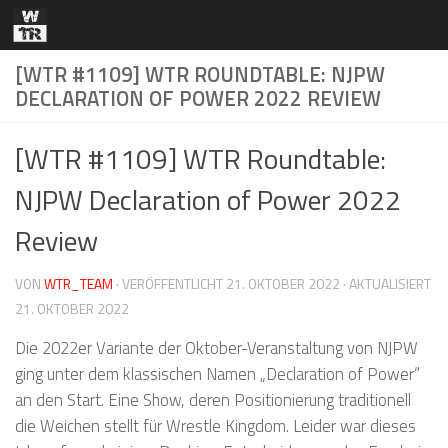
Zum Inhalt springen
[WTR #1109] WTR ROUNDTABLE: NJPW
DECLARATION OF POWER 2022 REVIEW
[WTR #1109] WTR Roundtable:
NJPW Declaration of Power 2022
Review
VON
WTR_TEAM
· VERÖFFENTLICHT
21. OKTOBER 2022
· AKTUALISIERT
21. OKTOBER 2022
Die 2022er Variante der Oktober-Veranstaltung von NJPW
ging unter dem klassischen Namen „Declaration of Power“
an den Start. Eine Show, deren Positionierung traditionell
die Weichen stellt für Wrestle Kingdom. Leider war dieses