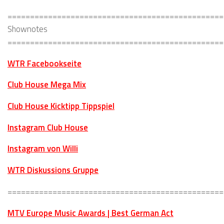
================================================
Shownotes
================================================
WTR Facebookseite
Club House Mega Mix
Club House Kicktipp Tippspiel
Instagram Club House
Instagram von Willi
WTR Diskussions Gruppe
================================================
MTV Europe Music Awards | Best German Act