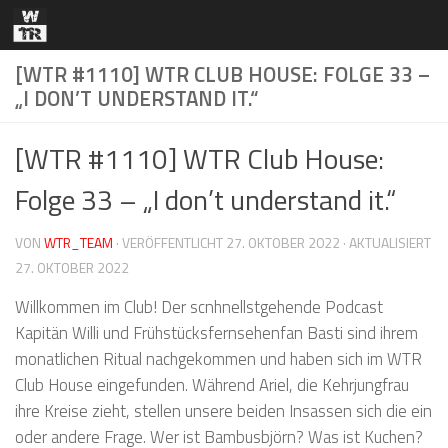
Zum Inhalt springen
[WTR #1110] WTR CLUB HOUSE: FOLGE 33 –
„I DON’T UNDERSTAND IT.“
[WTR #1110] WTR Club House:
Folge 33 – „I don’t understand it.“
VON
WTR_TEAM
· VERÖFFENTLICHT
27. OKTOBER 2022
· AKTUALISIERT
27. OKTOBER 2022
Willkommen im Club! Der scnhnellstgehende Podcast
Kapitän Willi und Frühstücksfernsehenfan Basti sind ihrem
monatlichen Ritual nachgekommen und haben sich im WTR
Club House eingefunden. Während Ariel, die Kehrjungfrau
ihre Kreise zieht, stellen unsere beiden Insassen sich die ein
oder andere Frage. Wer ist Bambusbjörn? Was ist Kuchen?