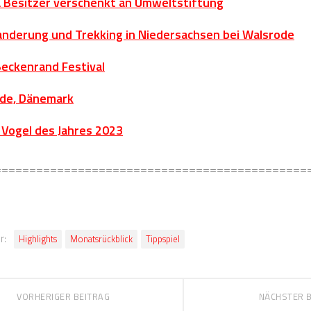
 Besitzer verschenkt an Umweltstiftung
nderung und Trekking in Niedersachsen bei Walsrode
eckenrand Festival
nde, Dänemark
Vogel des Jahres 2023
=============================================
r:
Highlights
Monatsrückblick
Tippspiel
VORHERIGER BEITRAG
NÄCHSTER 