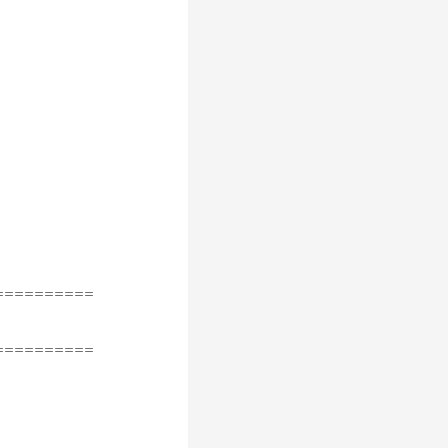
==========
==========