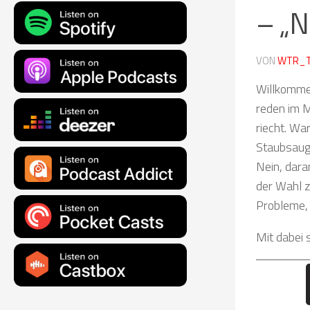
– „N
VON
WTR_
Willkommen
reden im M
riecht. Wa
Staubsauge
Nein, dara
der Wahl z
Probleme, 
Mit dabei 