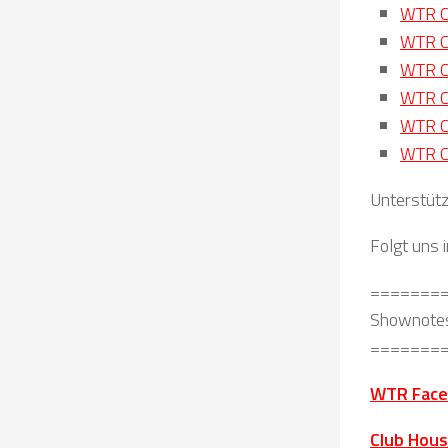
WTR Cl
WTR Cl
WTR Cl
WTR Cl
WTR Cl
WTR Cl
Unterstütz
Folgt uns 
=======
Shownote
=======
WTR Face
Club Hou