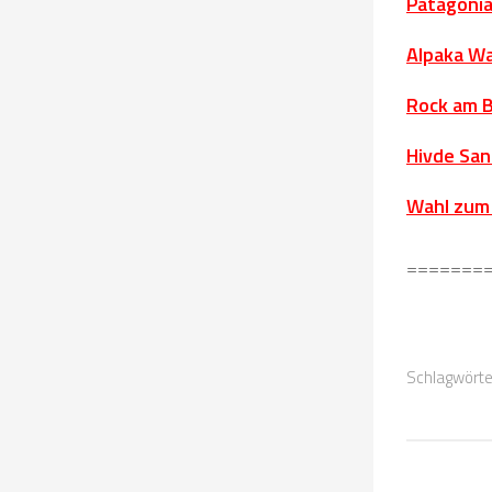
Patagonia
Alpaka Wa
Rock am B
Hivde Sa
Wahl zum 
=======
Schlagwörte