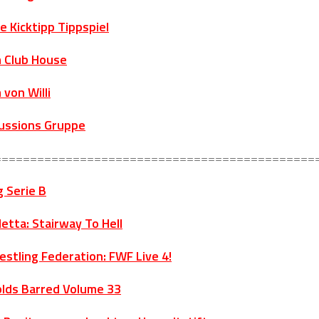
e Kicktipp Tippspiel
 Club House
 von Willi
ussions Gruppe
=============================================
g Serie B
tta: Stairway To Hell
estling Federation: FWF Live 4!
lds Barred Volume 33