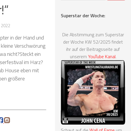
!“
Superstar der Woche:
 2022
Die Abstimmung zum Superstar
pter in der Hand und
der Woche KW 52/2025 findet
e kleine Verschwörung
ihr auf der Beitragsseite auf
wa nicht?Steckt ein
unserem
YouTube Kanal
.
serfestival im Harz?
Club House eben mit
aben größere
Schaut auf die
Wall of Fame
um