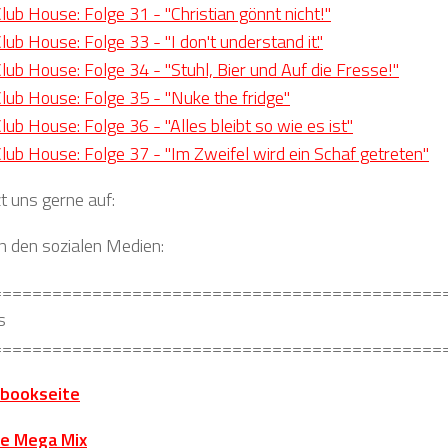
ub House: Folge 31 - "Christian gönnt nicht!"
ub House: Folge 33 - "I don't understand it."
ub House: Folge 34 - "Stuhl, Bier und Auf die Fresse!"
ub House: Folge 35 - "Nuke the fridge"
ub House: Folge 36 - "Alles bleibt so wie es ist"
ub House: Folge 37 - "Im Zweifel wird ein Schaf getreten"
t uns gerne auf:
in den sozialen Medien:
=============================================
s
=============================================
bookseite
se Mega Mix