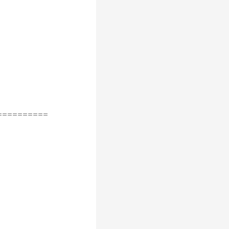
==========