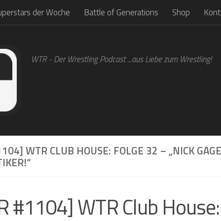
uperstars der Woche
Battle of Generations
Shop
Kont
WTR - Der Wrestling Podcast ...aus Liebe zum Wrestling!
104] WTR CLUB HOUSE: FOLGE 32 – „NICK GAGE
IKER!“
 #1104] WTR Club House: 