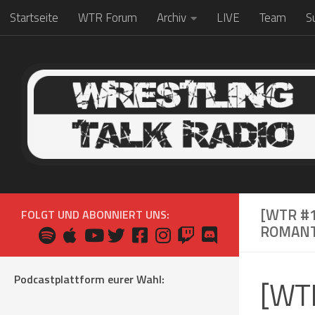
Startseite
WTR Forum
Archiv
LIVE
Team
S
Zum Inhalt springen
[WTR #1
FOLGT UND ABONNIERT UNS:
ROMANT
Podcastplattform eurer Wahl:
[WTR