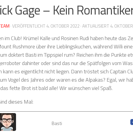
ick Gage – Kein Romantiker
TEAM
· VERÖFFENTLICHT
4. OKTOBER 2022
· AKTUALISIERT
4. OKTOBER
 im Club! Krümel Kalle und Rosinen Rudi haben heute das Ze
ount Rushmore über ihre Lieblingskuchen, während Willi ein
rum doktert Basti im Tippspiel rum? Reichen ihm die Punkte et
rroboter dahinter oder sind das nur die Spätfolgen vom Was
n kann es eigentlicht nicht liegen. Dann tröstet sich Captain 
um Vogel des Jahres oder waren es die Alpakas? Egal, wir h
das fette Brot ist bald alle! Wir wünschen viel Spaß.
sind dieses Mal:
Basti