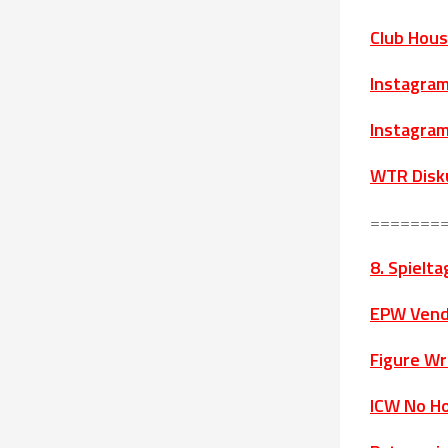
Club Hous
Instagram
Instagram
WTR Disk
=======
8. Spielta
EPW Vende
Figure Wr
ICW No Ho