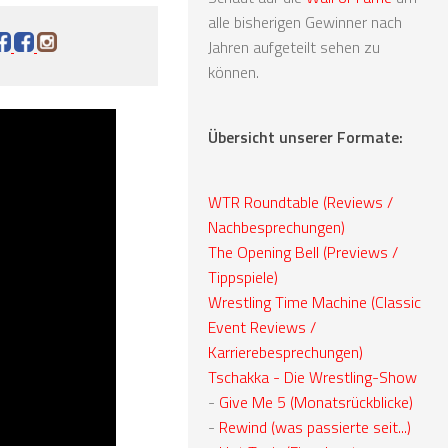
alle bisherigen Gewinner nach
Jahren aufgeteilt sehen zu
können.
Übersicht unserer Formate:
WTR Roundtable (Reviews /
Nachbesprechungen)
The Opening Bell (Previews /
Tippspiele)
Wrestling Time Machine (Classic
Event Reviews /
Karrierebesprechungen)
Tschakka - Die Wrestling-Show
-
Give Me 5 (Monatsrückblicke)
-
Rewind (was passierte seit...)