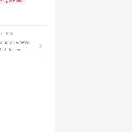
Ring of Honor
BEITRAG
undtable: WWE
022 Review