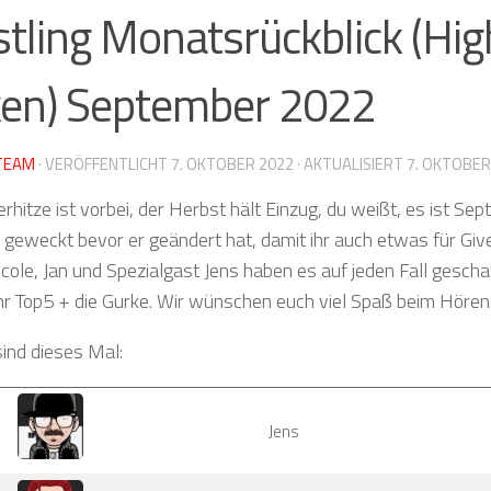
tling Monatsrückblick (Hig
en) September 2022
TEAM
· VERÖFFENTLICHT
7. OKTOBER 2022
· AKTUALISIERT
7. OKTOBER
hitze ist vorbei, der Herbst hält Einzug, du weißt, es ist Sep
h geweckt bevor er geändert hat, damit ihr auch etwas für Gi
icole, Jan und Spezialgast Jens haben es auf jeden Fall gescha
ihr Top5 + die Gurke. Wir wünschen euch viel Spaß beim Hören
sind dieses Mal:
Jens