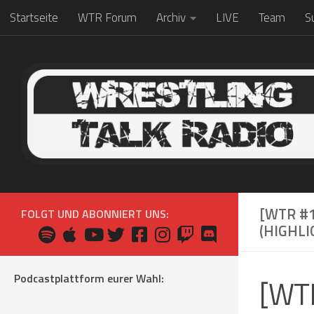
Startseite
WTR Forum
Archiv
LIVE
Team
S
Zum Inhalt springen
[WTR #1
FOLGT UND ABONNIERT UNS:
(HIGHL
Podcastplattform eurer Wahl:
[WTR