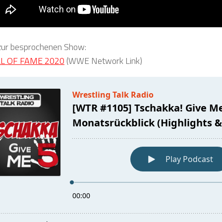
 zur besprochenen Show:
L OF FAME 2020
(WWE Network Link)