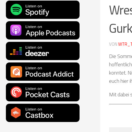
Wres
Gurk
VON
WTR_
Die Sommer
hoffentlic
konntet. N
euch hier 
Mit dabei 