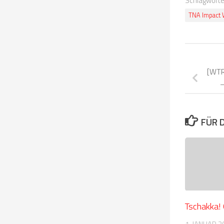
Schlagwörte
TNA Impact 
[WTR
–
FÜR 
Tschakka!