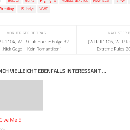
r:
Best Of
Gurke
Highlights
Monatsrückblick
New Japan
NJPW
Wrestling
US-Indys
WWE
VORHERIGER BEITRAG
NÄCHSTER 
 #1104] WTR Club House: Folge 32
[WTR #1106] WTR Ro
 „Nick Gage – Kein Romantiker!“
Extreme Rules 2
DICH VIELLEICHT EBENFALLS INTERESSANT …
 Give Me 5