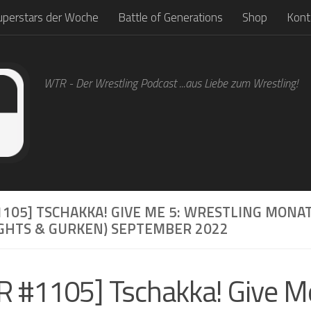
uperstars der Woche
Battle of Generations
Shop
Kont
WTR - Der Wrestling Podcast ...aus Liebe zum Wrestling!
105] TSCHAKKA! GIVE ME 5: WRESTLING MONA
IGHTS & GURKEN) SEPTEMBER 2022
 #1105] Tschakka! Give Me