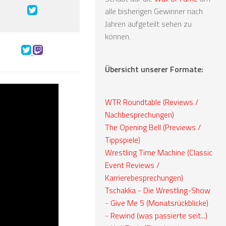
alle bisherigen Gewinner nach
Jahren aufgeteilt sehen zu
können.
Übersicht unserer Formate:
WTR Roundtable (Reviews /
Nachbesprechungen)
The Opening Bell (Previews /
Tippspiele)
Wrestling Time Machine (Classic
Event Reviews /
Karrierebesprechungen)
Tschakka - Die Wrestling-Show
-
Give Me 5 (Monatsrückblicke)
-
Rewind (was passierte seit...)