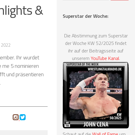
hlights &
Superstar der Woche:
Die Abstimmung zum Superstar
der Woche KW 52/2025 findet
 2022
ihr auf der Beitragsseite auf
tember. Ihr wurdet
unserem
YouTube Kanal
.
ve me 5 nominieren
fft und präsentieren
.
Schaut auf die
Wall of Fame
um