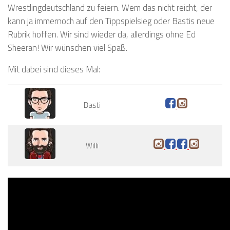
Wrestlingdeutschland zu feiern. Wem das nicht reicht, der
kann ja immernoch auf den Tippspielsieg oder Bastis neue
Rubrik hoffen. Wir sind wieder da, allerdings ohne Ed
Sheeran! Wir wünschen viel Spaß.
Mit dabei sind dieses Mal:
Basti
Willi