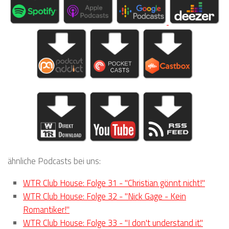
ähnliche Podcasts bei uns:
WTR Club House: Folge 31 - "Christian gönnt nicht!"
WTR Club House: Folge 32 - "Nick Gage - Kein
Romantiker!"
WTR Club House: Folge 33 - "I don't understand it."