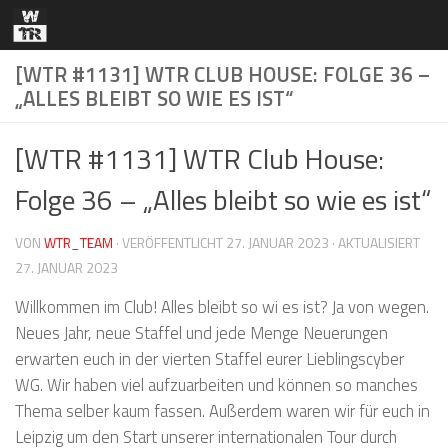
Zum Inhalt springen
[WTR #1131] WTR CLUB HOUSE: FOLGE 36 –
„ALLES BLEIBT SO WIE ES IST“
[WTR #1131] WTR Club House:
Folge 36 – „Alles bleibt so wie es ist“
VON
WTR_TEAM
· VERÖFFENTLICHT
27. JANUAR 2023
· AKTUALISIERT
27. JANUAR 2023
Willkommen im Club! Alles bleibt so wi es ist? Ja von wegen.
Neues Jahr, neue Staffel und jede Menge Neuerungen
erwarten euch in der vierten Staffel eurer Lieblingscyber
WG. Wir haben viel aufzuarbeiten und können so manches
Thema selber kaum fassen. Außerdem waren wir für euch in
Leipzig um den Start unserer internationalen Tour durch