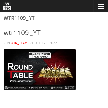
Zum Inhalt springen
WTR1109_YT
wtr1109_YT
VON
WTR_TEAM
·
21. OKTOBER 2022