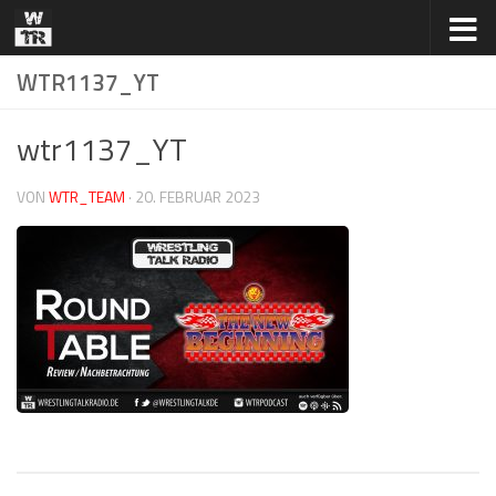
Zum Inhalt springen
WTR1137_YT
wtr1137_YT
VON
WTR_TEAM
·
20. FEBRUAR 2023