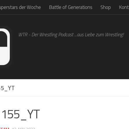
uperstars der Woche
Battle of Generations
Shop
Kont
WTR - Der Wrestling Podcast ...aus Liebe zum Wrestling!
5_YT
1155_YT