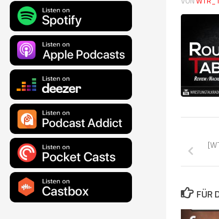
VON
WTR_
[W
FÜR 