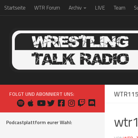
Startseite
WTR Forum
Archiv
LIVE
Team
S
Zum Inhalt springen
WTR115
FOLGT UND ABONNIERT UNS:
wtr
Podcastplattform eurer Wahl: