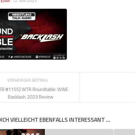
TEAM
·
12. MAI 2023
VORHERIGER BEITRAG
TR #1155] WTR Roundtable: WWE
Backlash 2023 Review
DICH VIELLEICHT EBENFALLS INTERESSANT …