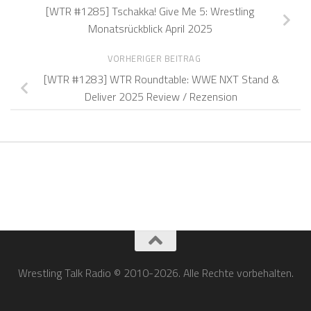
[WTR #1285] Tschakka! Give Me 5: Wrestling
Monatsrückblick April 2025
VORHERIGER BEITRAG
[WTR #1283] WTR Roundtable: WWE NXT Stand &
Deliver 2025 Review / Rezension
Wrestling Talk Radio © 2010-2026. Alle Rechte vorbehalten.