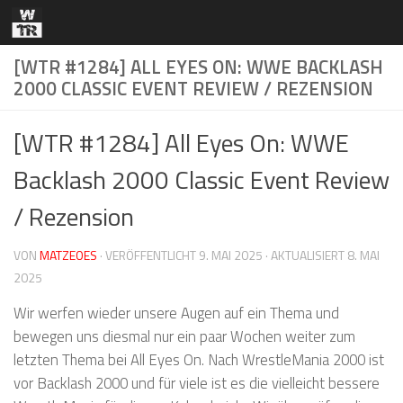
Zum Inhalt springen
[WTR #1284] ALL EYES ON: WWE BACKLASH
2000 CLASSIC EVENT REVIEW / REZENSION
[WTR #1284] All Eyes On: WWE
Backlash 2000 Classic Event Review
/ Rezension
VON
MATZEOES
· VERÖFFENTLICHT
9. MAI 2025
· AKTUALISIERT
8. MAI
2025
Wir werfen wieder unsere Augen auf ein Thema und
bewegen uns diesmal nur ein paar Wochen weiter zum
letzten Thema bei All Eyes On. Nach WrestleMania 2000 ist
vor Backlash 2000 und für viele ist es die vielleicht bessere