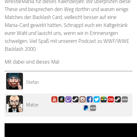
WrestleMania für dieses Kalenderjahr. Wir überprüfen diese
These und besprechen den Weg dorthin und warum einige
Matches der Backlash Card, vielleicht besser auf eine
Mania-Card gewirkt hätten. Schnappt euch ein Kaltgetränk
eurer Wahl und lauscht uns, wenn wir in Erinnerungen
schwelgen. Viel Spaß mit unserem Podcast zu WWF/WWE
Backlash 2000.
Mit dabei sind dieses Mal:
Stefan
Matze