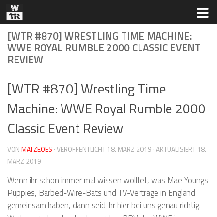
Zum Inhalt springen
[WTR #870] WRESTLING TIME MACHINE:
WWE ROYAL RUMBLE 2000 CLASSIC EVENT
REVIEW
[WTR #870] Wrestling Time
Machine: WWE Royal Rumble 2000
Classic Event Review
VON
MATZEOES
· VERÖFFENTLICHT
18. MÄRZ 2019
· AKTUALISIERT
18.
MÄRZ 2019
Wenn ihr schon immer mal wissen wolltet, was Mae Youngs
Puppies, Barbed-Wire-Bats und TV-Verträge in England
gemeinsam haben, dann seid ihr hier bei uns genau richtig.