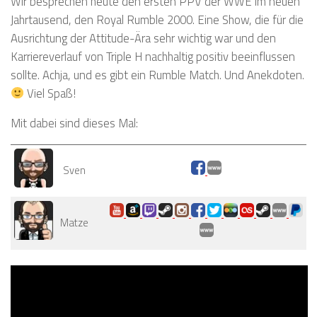
Wir besprechen heute den ersten PPV der WWE im neuen
Jahrtausend, den Royal Rumble 2000. Eine Show, die für die
Ausrichtung der Attitude-Ära sehr wichtig war und den
Karriereverlauf von Triple H nachhaltig positiv beeinflussen
sollte. Achja, und es gibt ein Rumble Match. Und Anekdoten.
Viel Spaß!
Mit dabei sind dieses Mal:
Sven
Matze