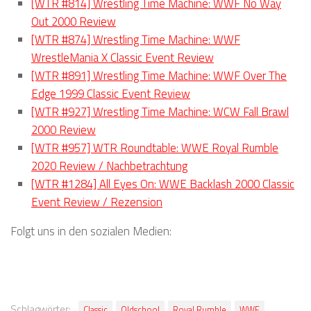
[WTR #814] Wrestling Time Machine: WWF No Way
Out 2000 Review
[WTR #874] Wrestling Time Machine: WWF
WrestleMania X Classic Event Review
[WTR #891] Wrestling Time Machine: WWF Over The
Edge 1999 Classic Event Review
[WTR #927] Wrestling Time Machine: WCW Fall Brawl
2000 Review
[WTR #957] WTR Roundtable: WWE Royal Rumble
2020 Review / Nachbetrachtung
[WTR #1284] All Eyes On: WWE Backlash 2000 Classic
Event Review / Rezension
Folgt uns in den sozialen Medien:
Schlagwörter:
Classic
Oldschool
Royal Rumble
WWE