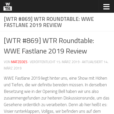
Zum Inhalt springen
[WTR #869] WTR ROUNDTABLE: WWE
FASTLANE 2019 REVIEW
[WTR #869] WTR Roundtable:
WWE Fastlane 2019 Review
VON
MATZEOES
· VERÖFFENTLICHT
15. MÄRZ 2019
· AKTUALISIERT
14.
MÄRZ 2019
WWE Fastlane 2019 liegt hinter uns, eine Show mit Höhen
und Tiefen, die wir definitiv bereden müssen. In derselben
Besetzung wie in der Opening Bell haben wir uns also
zusammengefunden zur heiteren Diskussionsrunde, um das
Gesehene ordentlich zu verarbeiten. Denn ab hier heißt es:
Visier runterklappen, Vollgas, wir befinden uns auf dem