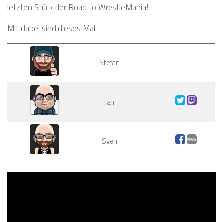
letzten Stück der Road to WrestleMania!
Mit dabei sind dieses Mal:
Stefan
Jan
Sven