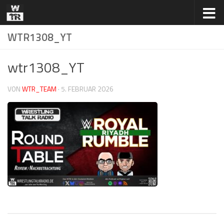
Zum Inhalt springen
WTR1308_YT
wtr1308_YT
VON
WTR_TEAM
·
5. FEBRUAR 2026