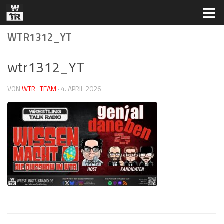
Zum Inhalt springen
WTR1312_YT
wtr1312_YT
VON
WTR_TEAM
·
4. APRIL 2026