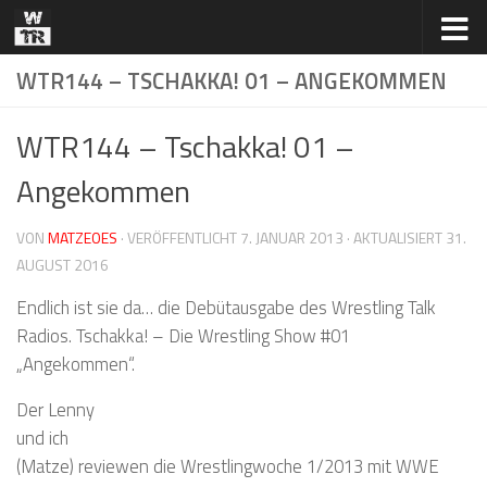
Zum Inhalt springen
WTR144 – TSCHAKKA! 01 – ANGEKOMMEN
WTR144 – Tschakka! 01 –
Angekommen
VON
MATZEOES
· VERÖFFENTLICHT
7. JANUAR 2013
· AKTUALISIERT
31.
AUGUST 2016
Endlich ist sie da… die Debütausgabe des Wrestling Talk
Radios. Tschakka! – Die Wrestling Show #01
„Angekommen“.
Der Lenny
und ich
(Matze) reviewen die Wrestlingwoche 1/2013 mit WWE