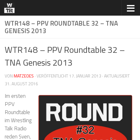
Zum Inhalt springen
WTR148 – PPV ROUNDTABLE 32 – TNA
GENESIS 2013
WTR148 – PPV Roundtable 32 –
TNA Genesis 2013
VON
MATZEOES
· VERÖFFENTLICHT
17. JANUAR 2013
· AKTUALISIERT
31. AUGUST 2016
Im ersten
PPV
Roundtable
im Wrestling
Talk Radio
reden Sven,