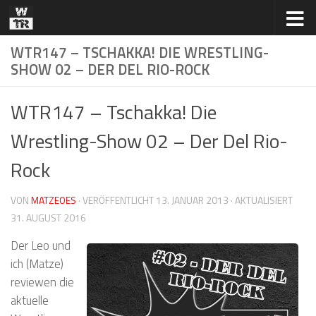
Zum Inhalt springen
WTR147 – TSCHAKKA! DIE WRESTLING-
SHOW 02 – DER DEL RIO-ROCK
WTR147 – Tschakka! Die
Wrestling-Show 02 – Der Del Rio-
Rock
VON
MATZEOES
· VERÖFFENTLICHT
13. JANUAR 2013
· AKTUALISIERT
31. AUGUST 2016
Der Leo und
ich (Matze)
reviewen die
aktuelle