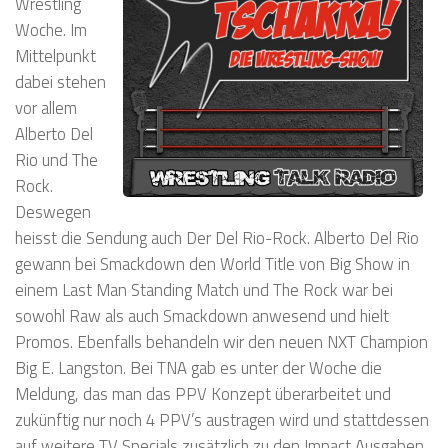
Wrestling
Woche. Im
Mittelpunkt
dabei stehen
vor allem
Alberto Del
Rio und The
Rock.
Deswegen
heisst die Sendung auch Der Del Rio-Rock. Alberto Del Rio
gewann bei Smackdown den World Title von Big Show in
einem Last Man Standing Match und The Rock war bei
sowohl Raw als auch Smackdown anwesend und hielt
Promos. Ebenfalls behandeln wir den neuen NXT Champion
Big E. Langston. Bei TNA gab es unter der Woche die
Meldung, das man das PPV Konzept überarbeitet und
zukünftig nur noch 4 PPV’s austragen wird und stattdessen
auf weitere TV Specials zusätzlich zu den Impact Ausgaben