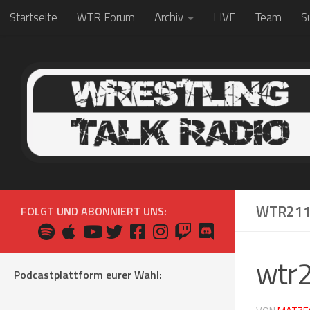
Startseite
WTR Forum
Archiv
LIVE
Team
S
Zum Inhalt springen
WTR21
FOLGT UND ABONNIERT UNS:
wtr
Podcastplattform eurer Wahl: