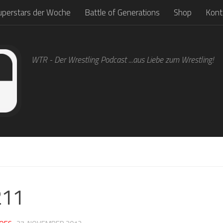
uperstars der Woche
Battle of Generations
Shop
Kont
WTR - Der Wrestling Podcast ...aus Liebe zum Wrestling!
1
211