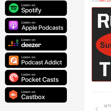
VON
MATZE
WTR