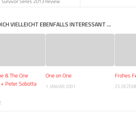
Survivor Series 2013 Review
DICH VIELLEICHT EBENFALLS INTERESSANT …
ne & The One
One on One
Frohes F
+ Peter Sobotta
1. JANUAR 2001
23. DEZEM
2