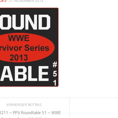
OES
·
27. NOVEMBER 2013
VORHERIGER BEITRAG
211 – PPV Roundtable 51 – WWE