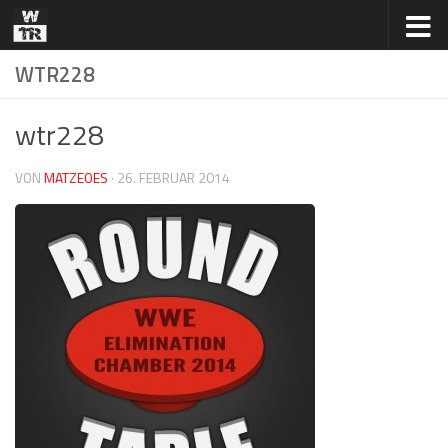
Zum Inhalt springen
WTR228
wtr228
VON
MATZEOES
·
26. FEBRUAR 2014