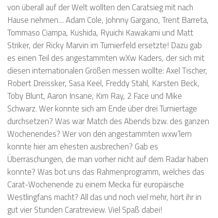
von überall auf der Welt wollten den Caratsieg mit nach
Hause nehmen… Adam Cole, Johnny Gargano, Trent Barreta,
Tommaso Ciampa, Kushida, Ryuichi Kawakami und Matt
Striker, der Ricky Marvin im Turnierfeld ersetzte! Dazu gab
es einen Teil des angestammten wXw Kaders, der sich mit
diesen internationalen Größen messen wollte: Axel Tischer,
Robert Dreissker, Sasa Keel, Freddy Stahl, Karsten Beck,
Toby Blunt, Aaron Insane, Kim Ray, 2 Face und Mike
Schwarz. Wer konnte sich am Ende über drei Turniertage
durchsetzen? Was war Match des Abends bzw. des ganzen
Wochenendes? Wer von den angestammten wxw’lern
konnte hier am ehesten ausbrechen? Gab es
Überraschungen, die man vorher nicht auf dem Radar haben
konnte? Was bot uns das Rahmenprogramm, welches das
Carat-Wochenende zu einem Mecka für europäische
Westlingfans macht? All das und noch viel mehr, hört ihr in
gut vier Stunden Caratreview. Viel Spaß dabei!