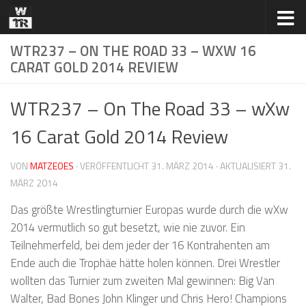
Zum Inhalt springen
WTR237 – ON THE ROAD 33 – WXW 16
CARAT GOLD 2014 REVIEW
WTR237 – On The Road 33 – wXw
16 Carat Gold 2014 Review
VON
MATZEOES
· VERÖFFENTLICHT
31. MÄRZ 2014
· AKTUALISIERT
31.
MÄRZ 2014
Das größte Wrestlingturnier Europas wurde durch die wXw
2014 vermutlich so gut besetzt, wie nie zuvor. Ein
Teilnehmerfeld, bei dem jeder der 16 Kontrahenten am
Ende auch die Trophäe hätte holen können. Drei Wrestler
wollten das Turnier zum zweiten Mal gewinnen: Big Van
Walter, Bad Bones John Klinger und Chris Hero! Champions