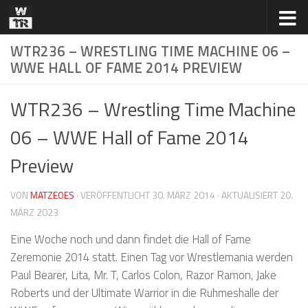
Zum Inhalt springen
WTR236 – WRESTLING TIME MACHINE 06 –
WWE HALL OF FAME 2014 PREVIEW
WTR236 – Wrestling Time Machine
06 – WWE Hall of Fame 2014
Preview
VON
MATZEOES
· VERÖFFENTLICHT
30. MÄRZ 2014
· AKTUALISIERT
20.
MÄRZ 2023
Eine Woche noch und dann findet die Hall of Fame
Zeremonie 2014 statt. Einen Tag vor Wrestlemania werden
Paul Bearer, Lita, Mr. T, Carlos Colon, Razor Ramon, Jake
Roberts und der Ultimate Warrior in die Ruhmeshalle der