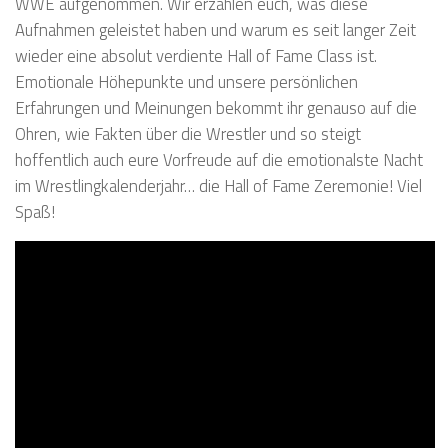
WWE aufgenommen. Wir erzählen euch, was diese
Aufnahmen geleistet haben und warum es seit langer Zeit
wieder eine absolut verdiente Hall of Fame Class ist.
Emotionale Höhepunkte und unsere persönlichen
Erfahrungen und Meinungen bekommt ihr genauso auf die
Ohren, wie Fakten über die Wrestler und so steigt
hoffentlich auch eure Vorfreude auf die emotionalste Nacht
im Wrestlingkalenderjahr… die Hall of Fame Zeremonie! Viel
Spaß!