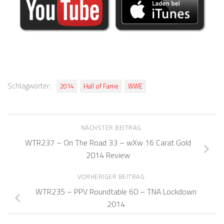
Schlagwörter:
2014
Hall of Fame
WWE
NÄCHSTER BEITRAG
WTR237 – On The Road 33 – wXw 16 Carat Gold
2014 Review
VORHERIGER BEITRAG
WTR235 – PPV Roundtable 60 – TNA Lockdown
2014