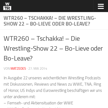
Zum Inhalt springen
WTR260 – TSCHAKKA! – DIE WRESTLING-
SHOW 22 – BO-LIEVE ODER BO-LEAVE?
WTR260 – Tschakka! – Die
Wrestling-Show 22 – Bo-Lieve oder
Bo-Leave?
VON
MATZEOES
·
27. MAI 2014
In Ausgabe 22 unseres wöchentlichen Wrestling Podcasts
mit Diskussionen, Reviews und News zu WWE, TNA, Ring
of Honor, US Indys und Eurowrestling beschäftigen wir uns
unter anderem mit:
– Fernseh- und Aktiensituation der WWE