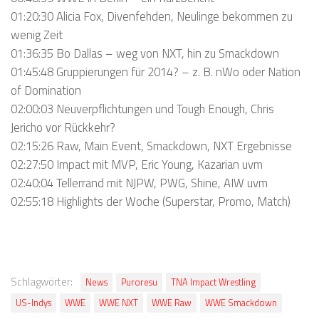
01:20:30 Alicia Fox, Divenfehden, Neulinge bekommen zu
wenig Zeit
01:36:35 Bo Dallas – weg von NXT, hin zu Smackdown
01:45:48 Gruppierungen für 2014? – z. B. nWo oder Nation
of Domination
02:00:03 Neuverpflichtungen und Tough Enough, Chris
Jericho vor Rückkehr?
02:15:26 Raw, Main Event, Smackdown, NXT Ergebnisse
02:27:50 Impact mit MVP, Eric Young, Kazarian uvm
02:40:04 Tellerrand mit NJPW, PWG, Shine, AIW uvm
02:55:18 Highlights der Woche (Superstar, Promo, Match)
Schlagwörter:
News
Puroresu
TNA Impact Wrestling
US-Indys
WWE
WWE NXT
WWE Raw
WWE Smackdown