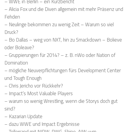
– WWE in Berlin – ein Kurzbericht
– Alicia Fox und die Diven allgemein mit mehr Präsenz und
Fehden
– Neulinge bekommen zu wenig Zeit – Warum so viel
Druck?
– Bo Dallas – weg von NXT, hin zu Smackdown – Bolieve
oder Boleave?
– Gruppierungen für 2014? – z. B. nWo oder Nation of
Domination
– mögliche Neuverpflichtungen fürs Development Center
und Tough Enough
– Chris Jericho vor Rückkehr?
– Impact’s Most Valuable Players
– warum so wenig Wrestling, wenn die Storys doch gut
sind?
– Kazarian Update
– dazu WWE und Impact Ergebnisse
– Tellerrand mit NJPW, PWG, Shine, AIW uvm.