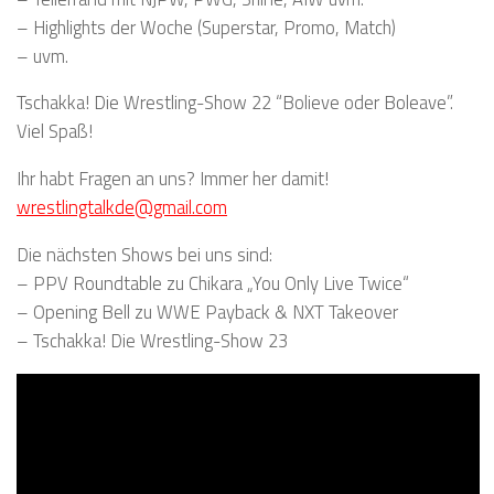
– Highlights der Woche (Superstar, Promo, Match)
– uvm.
Tschakka! Die Wrestling-Show 22 “Bolieve oder Boleave”.
Viel Spaß!
Ihr habt Fragen an uns? Immer her damit!
wrestlingtalkde@gmail.com
Die nächsten Shows bei uns sind:
– PPV Roundtable zu Chikara „You Only Live Twice“
– Opening Bell zu WWE Payback & NXT Takeover
– Tschakka! Die Wrestling-Show 23