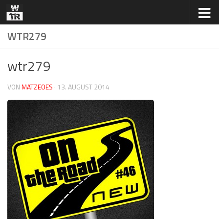
Zum Inhalt springen
WTR279
wtr279
VON
MATZEOES
·
13. AUGUST 2014