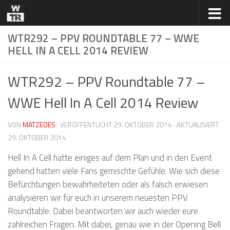
Zum Inhalt springen
WTR292 – PPV ROUNDTABLE 77 – WWE
HELL IN A CELL 2014 REVIEW
WTR292 – PPV Roundtable 77 –
WWE Hell In A Cell 2014 Review
VON
MATZEOES
· VERÖFFENTLICHT
29. OKTOBER 2014
· AKTUALISIERT
29. OKTOBER 2014
Hell In A Cell hatte einiges auf dem Plan und in den Event
gehend hatten viele Fans gemischte Gefühle. Wie sich diese
Befürchtungen bewahrheiteten oder als falsch erwiesen
analysieren wir für euch in unserem neuesten PPV
Roundtable. Dabei beantworten wir auch wieder eure
zahlreichen Fragen. Mit dabei, genau wie in der Opening Bell