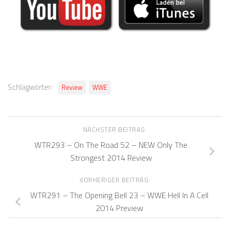
Schlagwörter:
Review
WWE
NÄCHSTER BEITRAG
WTR293 – On The Road 52 – NEW Only The
Strongest 2014 Review
VORHERIGER BEITRAG
WTR291 – The Opening Bell 23 – WWE Hell In A Cell
2014 Preview