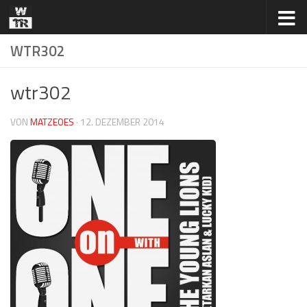
Zum Inhalt springen
WTR302
wtr302
VON
MATZEOES
·
12. DEZEMBER 2014