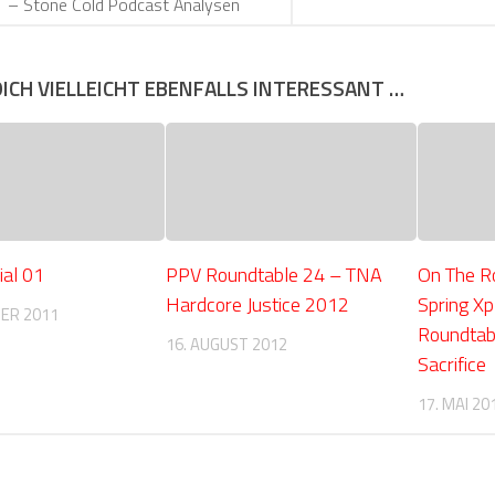
 – Stone Cold Podcast Analysen
DICH VIELLEICHT EBENFALLS INTERESSANT …
ial 01
PPV Roundtable 24 – TNA
On The R
Hardcore Justice 2012
Spring Xp
ER 2011
Roundtab
16. AUGUST 2012
Sacrifice
17. MAI 20