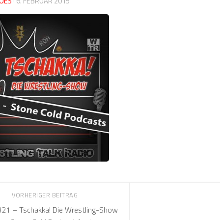
OES
·
6. FEBRUAR 2015
VORHERIGER BEITRAG
1 – Tschakka! Die Wrestling-Show