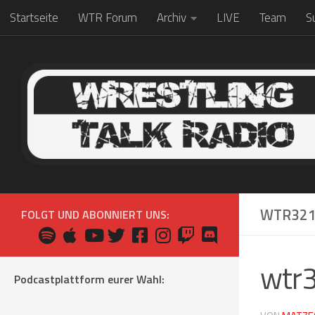
Startseite
WTR Forum
Archiv
LIVE
Team
S
Zum Inhalt springen
WTR32
FOLGT UND ABONNIERT UNS:
wtr
Podcastplattform eurer Wahl: