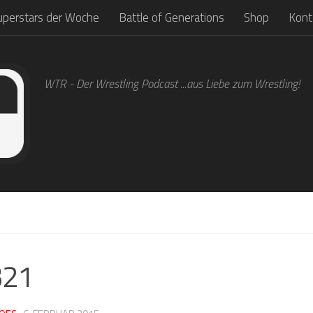
uperstars der Woche
Battle of Generations
Shop
Kont
WTR - Der Wrestling Podcast ...aus Liebe zum Wrestling!
1
321