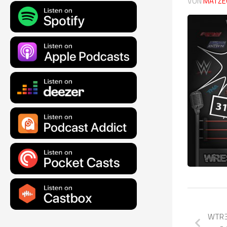
VON
MATZE
WTR32