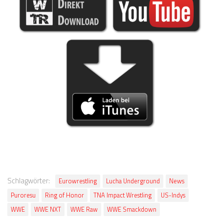
Schlagwörter:
Eurowrestling
Lucha Underground
News
Puroresu
Ring of Honor
TNA Impact Wrestling
US-Indys
WWE
WWE NXT
WWE Raw
WWE Smackdown