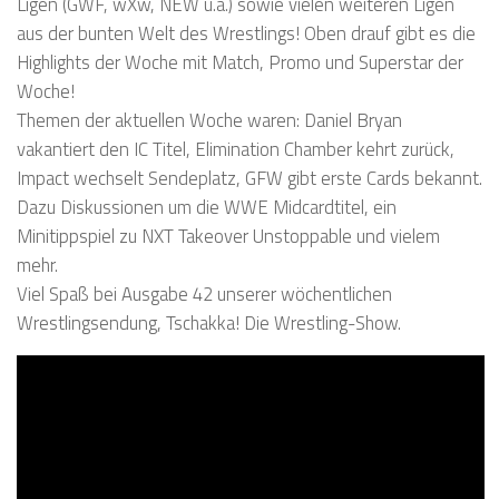
Ligen (GWF, wXw, NEW u.a.) sowie vielen weiteren Ligen
aus der bunten Welt des Wrestlings! Oben drauf gibt es die
Highlights der Woche mit Match, Promo und Superstar der
Woche!
Themen der aktuellen Woche waren: Daniel Bryan
vakantiert den IC Titel, Elimination Chamber kehrt zurück,
Impact wechselt Sendeplatz, GFW gibt erste Cards bekannt.
Dazu Diskussionen um die WWE Midcardtitel, ein
Minitippspiel zu NXT Takeover Unstoppable und vielem
mehr.
Viel Spaß bei Ausgabe 42 unserer wöchentlichen
Wrestlingsendung, Tschakka! Die Wrestling-Show.