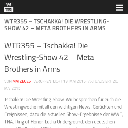
Zum Inhalt springen
WTR355 – TSCHAKKA! DIE WRESTLING-
SHOW 42 – META BROTHERS IN ARMS
WTR355 – Tschakka! Die
Wrestling-Show 42 – Meta
Brothers in Arms
VON
MATZEOES
· VERÖFFENTLICHT
19. MAI 2015
· AKTUALISIERT
20.
MAI 2015
Tschakka! Die Wrestling-Show. Wir besprechen für euch die
Wrestlingwoche mit all den wichtigen News, Gerüchten und
Ereignissen, dazu die aktuellen Show-Ergebnisse der WWE,
TNA, Ring of Honor, Lucha Underground, den deutschen