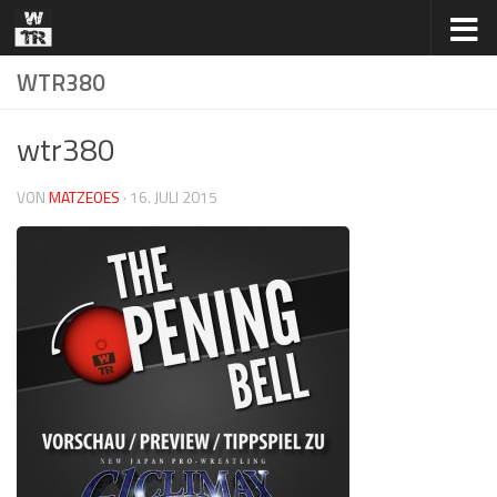
Zum Inhalt springen
WTR380
wtr380
VON
MATZEOES
·
16. JULI 2015