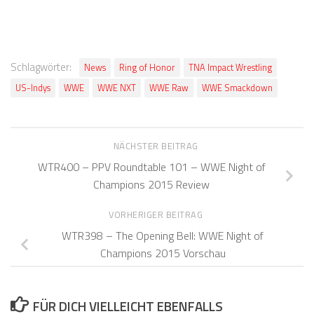
Schlagwörter:
News
Ring of Honor
TNA Impact Wrestling
US-Indys
WWE
WWE NXT
WWE Raw
WWE Smackdown
NÄCHSTER BEITRAG
WTR400 – PPV Roundtable 101 – WWE Night of
Champions 2015 Review
VORHERIGER BEITRAG
WTR398 – The Opening Bell: WWE Night of
Champions 2015 Vorschau
FÜR DICH VIELLEICHT EBENFALLS