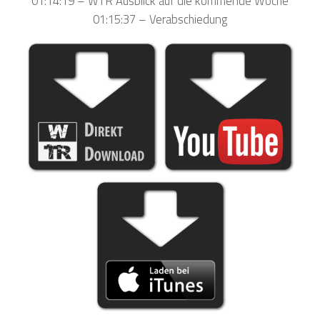
01:14:19 – WTR Ausblick auf die kommende Woche
01:15:37 – Verabschiedung