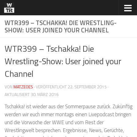
Zum Inhalt springen
WTR399 – TSCHAKKA! DIE WRESTLING-
SHOW: USER JOINED YOUR CHANNEL
WTR399 – Tschakka! Die
Wrestling-Show: User joined your
Channel
VON
MATZEOES
· VERÖFFENTLICHT
22. SEPTEMBER 2015
·
AKTUALISIERT
30. MÄRZ 2016
Tschakka! ist wieder aus der Sommerpause zurück. Zukünftig
werden wir euch immer montags einen Livepodcast bringen
und die Vorwoche der WWE und vom Rest der
Wrestlingwelt besprechen. Ergebnisse, News, Gerüchte,