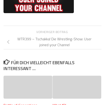
VORHERIGER BEITRAG
WTR399 – Tschakka! Die Wrestling-Show: User
joined your Channel
FÜR DICH VIELLEICHT EBENFALLS
INTERESSANT …