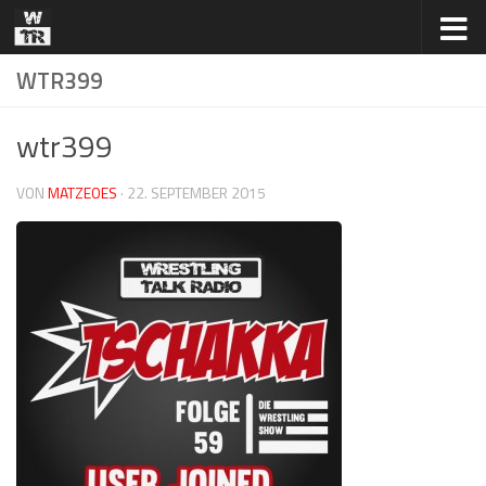
Zum Inhalt springen
WTR399
wtr399
VON
MATZEOES
·
22. SEPTEMBER 2015